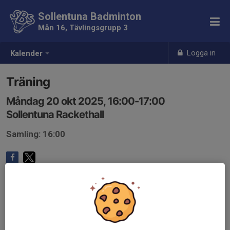
Sollentuna Badminton
Mån 16, Tävlingsgrupp 3
Logga in
Kalender
Träning
Måndag 20 okt 2025, 16:00-17:00
Sollentuna Rackethall
Samling: 16:00